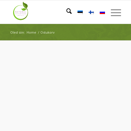
Oled siin:
Home
/
Ostukorv