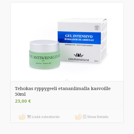
Tehokas ryppygeeli etananlimalla kasvoille
50ml
23,00
€
Lisää ostoskoriin
Show Details