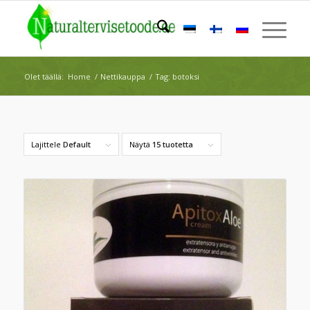
Olet täällä:
Home
/
Nettikauppa
/
Tag: botoksi
Lajittele
Default
Näytä
15 tuotetta