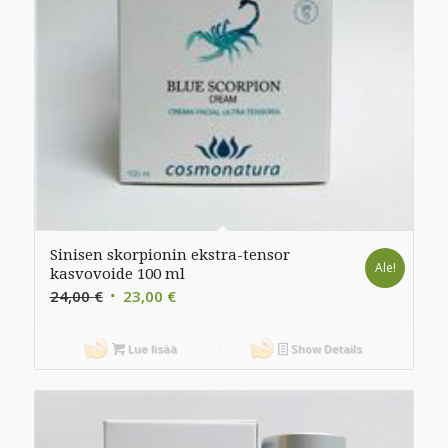
Sinisen skorpionin ekstra-tensor
Ale!
kasvovoide 100 ml
Alkuperäinen
Nykyinen
24,00
€
23,00
€
hinta
hinta
oli:
on:
Lue lisää
Show Details
24,00 €.
23,00 €.