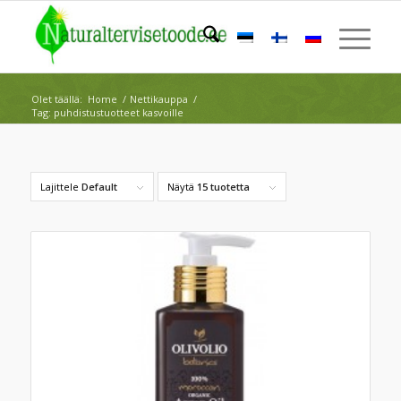
Olet täällä:
Home
/
Nettikauppa
/
Tag: puhdistustuotteet kasvoille
Lajittele
Default
Näytä
15 tuotetta