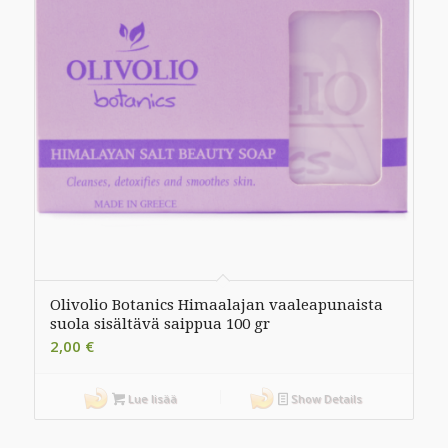
Olivolio Botanics Himaalajan vaaleapunaista
suola sisältävä saippua 100 gr
2,00
€
Lue lisää
Show Details