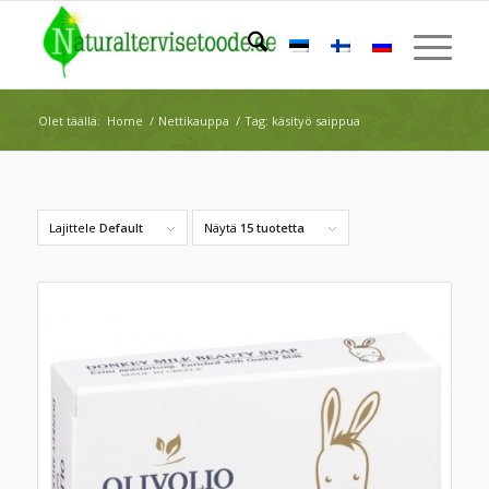
Olet täällä:
Home
/
Nettikauppa
/
Tag: käsityö saippua
Lajittele
Default
Näytä
15 tuotetta