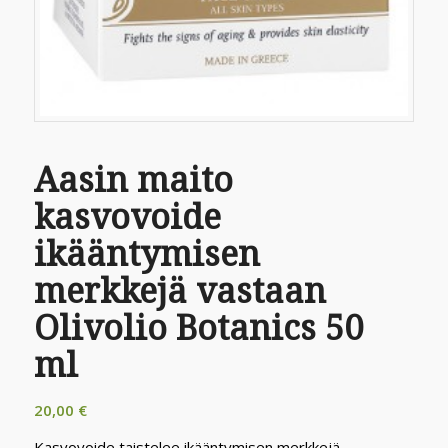
Aasin maito
kasvovoide
ikääntymisen
merkkejä vastaan
Olivolio Botanics 50
ml
20,00
€
Kasvovoide taistelee ikääntymisen merkkejä