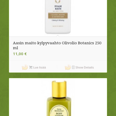
Aasin maito kylpyvaahto Olivolio Botanics 250
ml
11,00
€
Lue lisää
Show Details