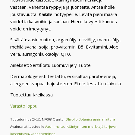
vastaan, vähentää ryppyjä ja juonteita. Antaa iholle
joustavuutta. Kaikille ihotyypeille. Levitä pieni määrä
voidetta kasvoihin ja kaulaan. Hiero kevyesti kunnes
voide on imeytynyt.
Sisältää: aasin maitoa, argan öljy, oliiviöljy, manteliöljy,
mehiläisvaha, soija, pro-vitamiini B5, E-vitamiini, Aloe
Vera, auringonkukkaöljy, Q10.
Ainekset: Sertifioitu Luomuviljely Tuote
Dermatologisesti testattu, ei sisältää parabeeneja,
allergeeni-vapaa, hajusteeton. Ei ole testattu eläimillä.
Tuotettuu Kreikassa.
Varasto loppu
Tuotetunnus (SKU):
NK008
Osasto:
Olivolio Botanics aasin maitolla
Avainsanat tuotteelle
Aasin maito
,
ikääntymisen merkkejä torjuva
,
kosteuttava
,
vanheneminen