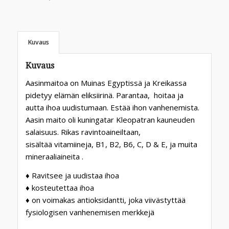
Kuvaus
Kuvaus
Aasinmaitoa on Muinas Egyptissä ja Kreikassa
pidetyy elämän eliksiirinä. Parantaa, hoitaa ja
autta ihoa uudistumaan. Estää ihon vanhenemista.
Aasin maito oli kuningatar Kleopatran kauneuden
salaisuus. Rikas ravintoaineiltaan,
sisältää vitamiineja, B1, B2, B6, C, D & E, ja muita
mineraaliaineita .
♦ Ravitsee ja uudistaa ihoa
♦ kosteutettaa ihoa
♦ on voimakas antioksidantti, joka viivästyttää
fysiologisen vanhenemisen merkkejä