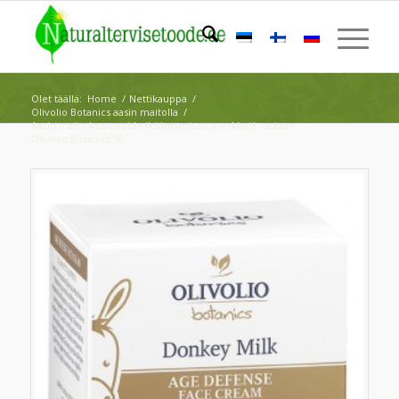
Olet täällä:
Home
/
Nettikauppa
/
Olivolio Botanics aasin maitolla
/
Aasin maito kasvovoide ikääntymisen merkkejä vastaan
Olivolio Botanics 50...