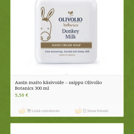
Aasin maito käsivoide – saippu Olivolio
Botanics 300 ml
5,50
€
Lisää ostoskoriin
Show Details