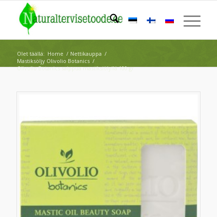
Olet täällä:
Home
/
Nettikauppa
/
Mastiksöljy Olivolio Botanics
/
Olivolio Botanics saippua mastiksiölyllä 100 gr