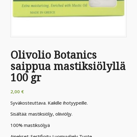
Olivolio Botanics
saippua mastiksiölyllä
100 gr
2,00
€
Syväkosteuttava. Kaikille ihotyypeille.
Sisältää: mastiksiöljy, oliiviöljy.
100% mastiksöljyä
Ainekset: Sertifioitu Luomuviljely Tuote