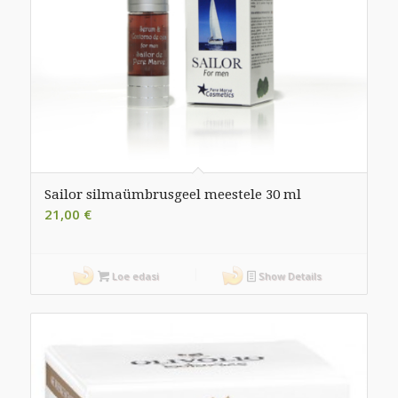
Sailor silmaümbrusgeel meestele 30 ml
21,00
€
Loe edasi
Show Details