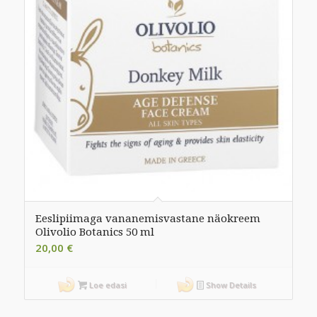
Eeslipiimaga vananemisvastane näokreem
Olivolio Botanics 50 ml
20,00
€
Loe edasi
Show Details