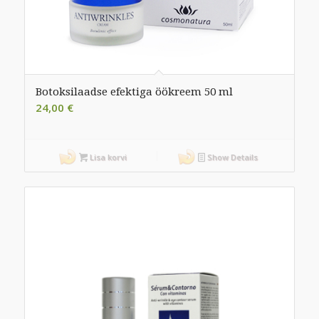
Botoksilaadse efektiga öökreem 50 ml
24,00
€
Lisa korvi
Show Details