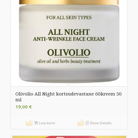
Olivolio All Night kortsudevastane öökreem 50
ml
19,00
€
Lisa korvi
Show Details