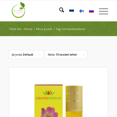
Oled siin:
Home
/
Mine poodi
/
Tag: kortsudevastane
Järjesta
Default
Näita
15 toodet lehel