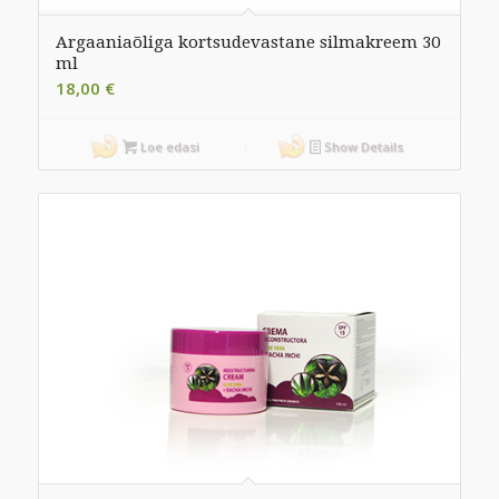
Argaaniaõliga kortsudevastane silmakreem 30
ml
18,00
€
Loe edasi
Show Details