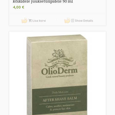
kõikidele juuksetüüpidele 90 ml
4,00
€
Lisa korvi
Show Details