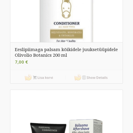
Eeslipiimaga palsam kõikidele juuksetüüpidele
Olivolio Botanics 200 ml
7,00
€
Lisa korvi
Show Details