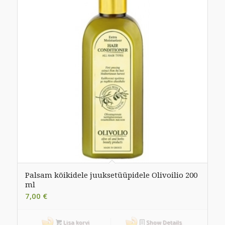
Palsam kõikidele juuksetüüpidele Olivoilio 200
ml
7,00
€
Lisa korvi
Show Details