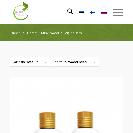
Oled siin:
Home
/
Mine poodi
/
Tag: palsam
Järjesta
Default
Näita
15 toodet lehel