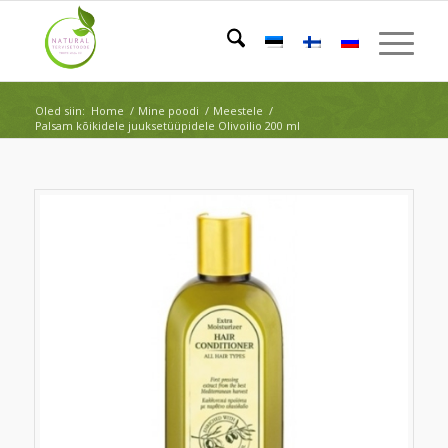
Oled siin:
Home
/
Mine poodi
/
Meestele
/
Palsam kõikidele juuksetüüpidele Olivoilio 200 ml