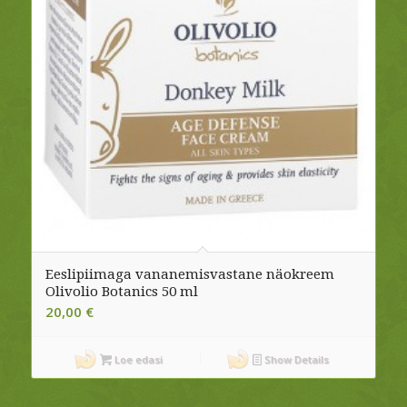
Eeslipiimaga vananemisvastane näokreem
Olivolio Botanics 50 ml
20,00
€
Loe edasi
Show Details