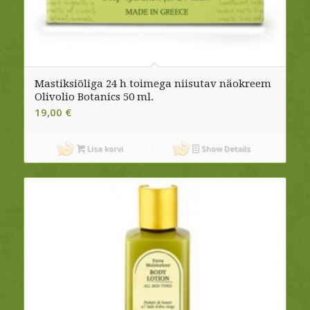
Mastiksiõliga 24 h toimega niisutav näokreem
Olivolio Botanics 50 ml.
19,00
€
Lisa korvi
Show Details