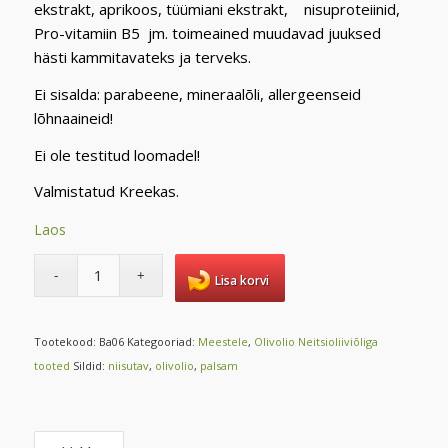
ekstrakt, aprikoos, tüümiani ekstrakt, nisuproteiinid,
Pro-vitamiin B5 jm. toimeained muudavad juuksed
hästi kammitavateks ja terveks.
Ei sisalda: parabeene, mineraalõli, allergeenseid
lõhnaaineid!
Ei ole testitud loomadel!
Valmistatud Kreekas.
Laos
Lisa korvi
Tootekood:
Ba06
Kategooriad:
Meestele
,
Olivolio Neitsioliiviõliga
tooted
Sildid:
niisutav
,
olivolio
,
palsam