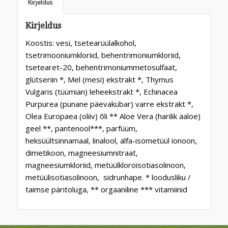
Kirjeldus
Kirjeldus
Koostis: vesi, tsetearüülalkohol,
tsetrimooniumkloriid, behentrimoniumkloriid,
tsetearet-20, behentrimoniummetosulfaat,
glütseriin *, Mel (mesi) ekstrakt *, Thymus
Vulgaris (tüümian) leheekstrakt *, Echinacea
Purpurea (punane päevakübar) varre ekstrakt *,
Olea Europaea (oliiv) õli ** Aloe Vera (harilik aaloe)
geel **, pantenool***, parfüüm,
heksüültsinnamaal, linalool, alfa-isometüül ionoon,
dimetikoon, magneesiumnitraat,
magneesiumkloriid, metüülkloroisotiasolinoon,
metüülisotiasolinoon, sidrunhape. * loodusliku /
taimse päritoluga, ** orgaaniline *** vitamiinid