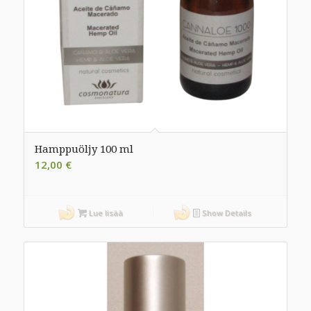
Hamppuöljy 100 ml
12,00
€
Lue lisää
Show Details