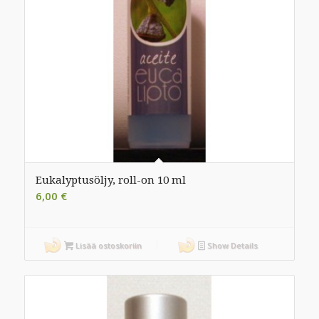
Eukalyptusöljy, roll-on 10 ml
6,00
€
Lisää ostoskoriin
Show Details