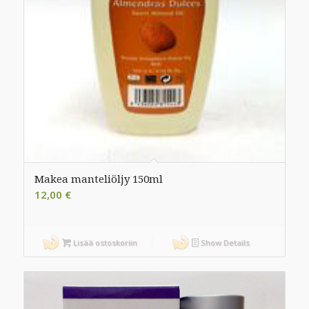
Makea manteliöljy 150ml
12,00
€
Lisää ostoskoriin
Show Details