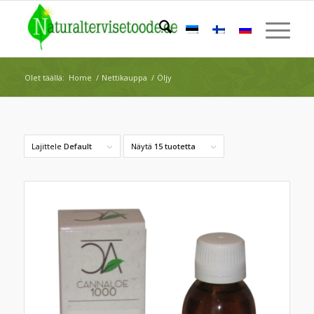
Olet täällä:
Home
/
Nettikauppa
/
Öljy
Lajittele
Default
Näytä
15 tuotetta