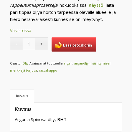
rappeutumisprosesseja
ihokudoksissa.
Käyttö:
laita
pari tippaa öljyä hoiton tarpeessa olevalle alueelle ja
hiero hellänvaraisesti kunnes se on imeytynyt.
Varastossa
Lisää ostoskoriin
Osasto:
Öljy
Avainsanat tuotteelle
argan
,
arganöljy
,
ikääntymisen
merkkejä torjuva
,
rasvahappo
Kuvaus
Kuvaus
Argania Spinosa öljy, BHT.