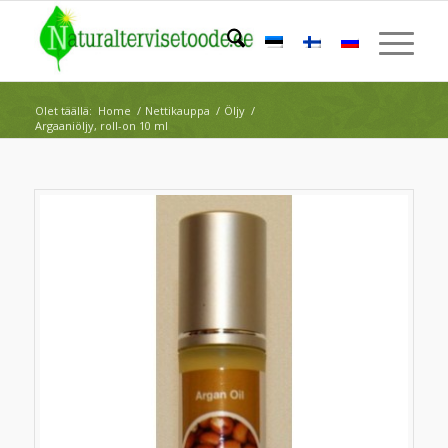
Olet täällä:
Home
/
Nettikauppa
/
Öljy
/
Argaaniöljy, roll-on 10 ml