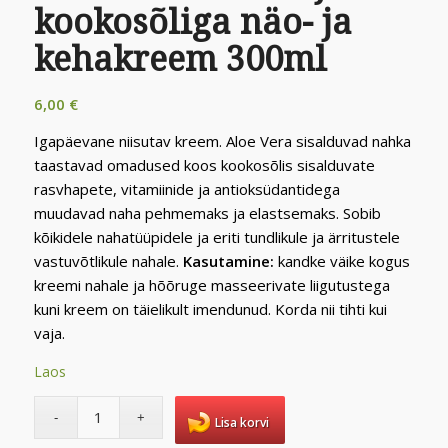
kookosõliga näo- ja
kehakreem 300ml
6,00
€
Igapäevane niisutav kreem. Aloe Vera sisalduvad nahka
taastavad omadused koos kookosõlis sisalduvate
rasvhapete, vitamiinide ja antioksüdantidega
muudavad naha pehmemaks ja elastsemaks. Sobib
kõikidele nahatüüpidele ja eriti tundlikule ja ärritustele
vastuvõtlikule nahale.
Kasutamine:
kandke väike kogus
kreemi nahale ja hõõruge masseerivate liigutustega
kuni kreem on täielikult imendunud. Korda nii tihti kui
vaja.
Laos
Lisa korvi