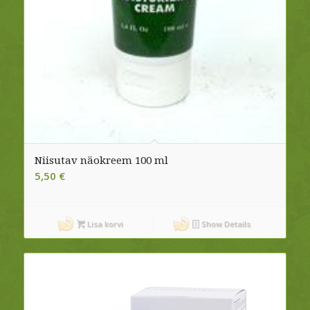
Niisutav näokreem 100 ml
5,50
€
Lisa korvi
Show Details