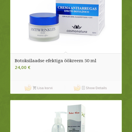
Botoksilaadse efektiga öökreem 50 ml
24,00
€
Lisa korvi
Show Details