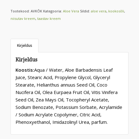
Tootekood:
AVKÕK
Kategooria:
Aloe Vera
Sildid:
aloe vera
,
kookosõli
,
niisutav kreem
,
taastav kreem
Kirjeldus
Kirjeldus
Koostis:
Aqua / Water, Aloe Barbadensis Leaf
Juice, Stearic Acid, Propylene Glycol, Glyceryl
Stearate, Helianthus annuus Seed Oil, Coco
Nucifera Oil, Olea Eurpaea Fruit Oil, Vitis Vinifera
Seed Oil, Zea Mays Oil, Tocopheryl Acetate,
Sodium Benozate, Potassium Sorbate, Acrylamide
/ Sodium Acrylate Copolymer, Citric Acid,
Phenoxyethanol, Imidazolinyl Urea, parfum.