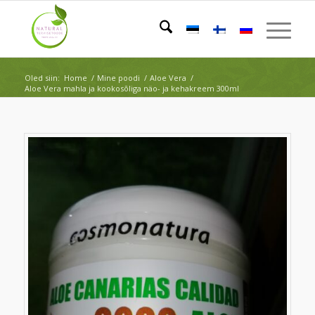
Oled siin:
Home
/
Mine poodi
/
Aloe Vera
/
Aloe Vera mahla ja kookosõliga näo- ja kehakreem 300ml