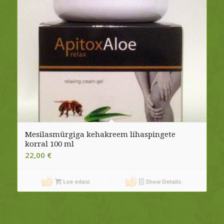
Mesilasmürgiga kehakreem lihaspingete
korral 100 ml
22,00
€
Loe edasi
Show Details