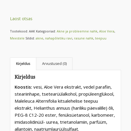
Laost otsas
Tootekood:
AAK
Kategooriad:
Akne ja probleemne nahk
,
Aloe Vera
,
Meestele
Sildid:
akne
,
nahapõletiku ravi
,
rasune nahk
,
teepuu
Kirjeldus
Arvustused (0)
Kirjeldus
Koostis:
vesi, Aloe Vera ekstrakt, vedel parafiin,
steariinhape, tsetearüülalkohol, propüleenglükool,
Maleleuca Alternifolia kitsalehelise teepuu
ekstrakt, Helianthus annuus (hariliku päevalille) õli,
PEG-8 C12-20 ester, fenüksüetanool, karbomeer,
imidasolidinüül- uurea, trietanolamiin, parfüüm,
allantoiin, naatriumlaurüülsulfaat.