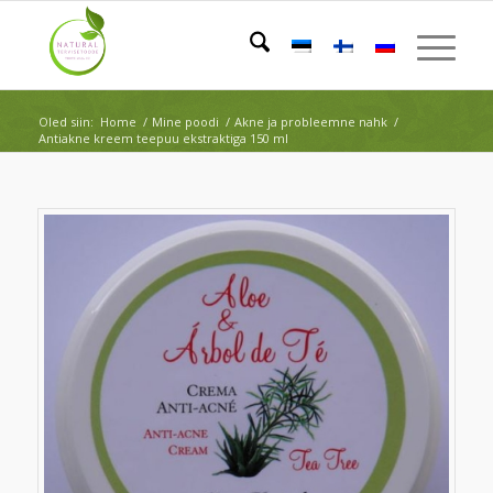
Oled siin:
Home
/
Mine poodi
/
Akne ja probleemne nahk
/
Antiakne kreem teepuu ekstraktiga 150 ml