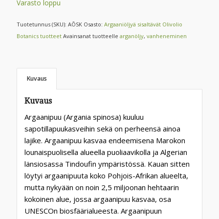
Varasto loppu
Tuotetunnus (SKU):
AÕSK
Osasto:
Argaaniöljyä sisaltävät Olivolio
Botanics tuotteet
Avainsanat tuotteelle
arganöljy
,
vanheneminen
Kuvaus
Kuvaus
Argaanipuu (Argania spinosa) kuuluu
sapotillapuukasveihin sekä on perheensä ainoa
lajike. Argaanipuu kasvaa endeemisena Marokon
lounaispuolisella alueella puoliaavikolla ja Algerian
länsiosassa Tindoufin ympäristössä. Kauan sitten
löytyi argaanipuuta koko Pohjois-Afrikan alueelta,
mutta nykyään on noin 2,5 miljoonan hehtaarin
kokoinen alue, jossa argaanipuu kasvaa, osa
UNESCOn biosfäärialueesta. Argaanipuun