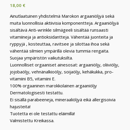
18,00
€
Ainutlaatuinen yhdistelmä Marokon argaaniöljyä sekä
muita luonnollisia aktiivisia komponentteja. Argaaniöljyä
sisältävä Anti-wrinkle silmägeeli sisältää runsaasti
vitamiineja ja antioksidantteja. Vähentää juonteita ja
ryppyjä , kosteuttaa, ravitsee ja silottaa ihoa sekä
vähentää silmien ympärillä olevia tummia rengaita.
Suojaa ympäristön vaikutuksilta.
Luonnolliset orgaaniset ainesosat: argaaniöljy, oliiviöljy,
jojobaöljy, vehnänalkioöljy, soijaöljy, kehäkukka, pro-
vitamiini B5, vitamiini E.
100% orgaaninen marokkolainen argaaniöljy
Dermatologisesti testattu.
Ei sisällä parabeeneja, mineraaliöljyä eikä allergisoivia
hajusteita!
Tuotetta ei ole testattu eläimillä!
Valmistettu Kreikassa.