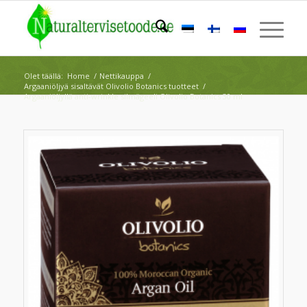
Olet täällä:
Home
/
Nettikauppa
/
Argaaniöljyä sisaltävät Olivolio Botanics tuotteet
/
Argaaniöljyllä anti-wrinkle silmägeeli Olivolio Botanics 30 ml