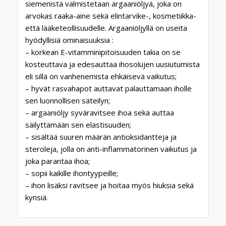
siemenistä valmistetaan argaaniöljyä, joka on
arvokas raaka-aine sekä elintarvike-, kosmetiikka-
että lääketeollisuudelle. Argaaniöljyllä on useita
hyödyllisiä ominaisuuksia :
– korkean E-vitamminipitoisuuden takia on se
kosteuttava ja edesauttaa ihosolujen uusiutumista
eli sillä on vanhenemista ehkäisevä vaikutus;
– hyvät rasvahapot auttavat palauttamaan iholle
sen luonnollisen säteilyn;
– argaaniöljy syväravitsee ihoa sekä auttaa
säilyttämään sen elastisuuden;
– sisältää suuren määrän antioksidantteja ja
steroleja, jolla on anti-inflammatorinen vaikutus ja
joka parantaa ihoa;
– sopii kaikille ihontyypeille;
– ihon lisäksi ravitsee ja hoitaa myös hiuksia sekä
kynsiä.