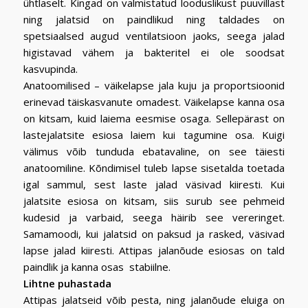
ühtlaselt. Kingad on valmistatud looduslikust puuvillast
ning jalatsid on paindlikud ning taldades on
spetsiaalsed augud ventilatsioon jaoks, seega jalad
higistavad vähem ja bakteritel ei ole soodsat
kasvupinda.
Anatoomilised – väikelapse jala kuju ja proportsioonid
erinevad täiskasvanute omadest. Väikelapse kanna osa
on kitsam, kuid laiema eesmise osaga. Sellepärast on
lastejalatsite esiosa laiem kui tagumine osa. Kuigi
välimus võib tunduda ebatavaline, on see täiesti
anatoomiline. Kõndimisel tuleb lapse sisetalda toetada
igal sammul, sest laste jalad väsivad kiiresti. Kui
jalatsite esiosa on kitsam, siis surub see pehmeid
kudesid ja varbaid, seega häirib see vereringet.
Samamoodi, kui jalatsid on paksud ja rasked, väsivad
lapse jalad kiiresti. Attipas jalanõude esiosas on tald
paindlik ja kanna osas stabiilne.
Lihtne puhastada
Attipas jalatseid võib pesta, ning jalanõude eluiga on