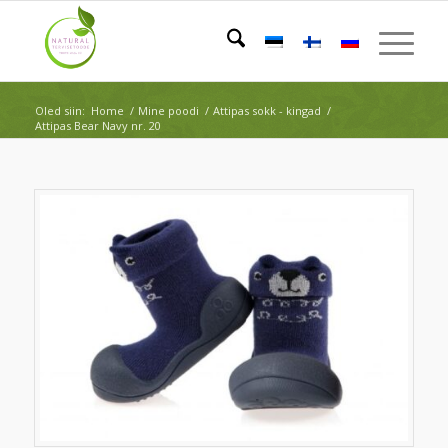
Oled siin:
Home
/
Mine poodi
/
Attipas sokk - kingad
/
Attipas Bear Navy nr. 20