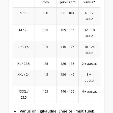
mm
pikkus cm
vanus *
s /19
108
96 – 108
6 – 12
kuud
M / 20
115
109 – 115
12 – 18
kuud
L / 21,5
125
116 – 125
18 – 24
kuud
XL / 22,5
135
126 – 135
2 + aastat
XXL / 24
145
136 – 145
3 +
aastat
XXXL /
155
146 – 155
4 + aastat
25,5
Vanus on ligikaudne. Enne tellimist tuleb