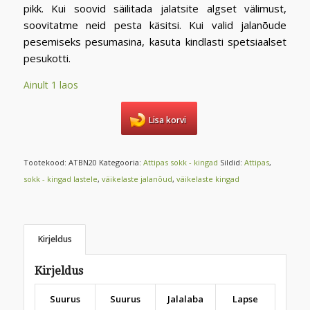
pikk. Kui soovid säilitada jalatsite algset välimust,
soovitatme neid pesta käsitsi. Kui valid jalanõude
pesemiseks pesumasina, kasuta kindlasti spetsiaalset
pesukotti.
Ainult 1 laos
Lisa korvi
Tootekood:
ATBN20
Kategooria:
Attipas sokk - kingad
Sildid:
Attipas
,
sokk - kingad lastele
,
väikelaste jalanõud
,
väikelaste kingad
Kirjeldus
Kirjeldus
Suurus
Suurus
Jalalaba
Lapse