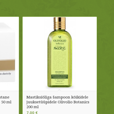
stane
Mastiksiõliga šampoon kõikidele
 50 ml
juuksetüüpidele Olivolio Botanics
200 ml
7,00
€