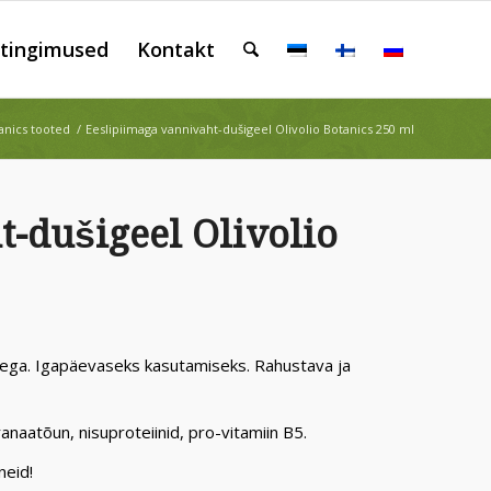
tingimused
Kontakt
tanics tooted
/
Eeslipiimaga vannivaht-dušigeel Olivolio Botanics 250 ml
-dušigeel Olivolio
ega. Igapäevaseks kasutamiseks. Rahustava ja
ranaatõun, nisuproteiinid, pro-vitamiin B5.
neid!