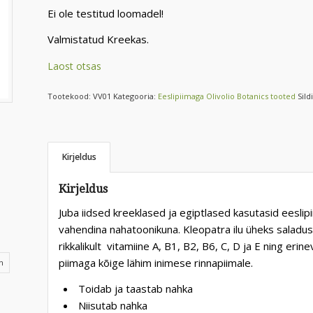
Ei ole testitud loomadel!
Valmistatud Kreekas.
Laost otsas
Tootekood:
VV01
Kategooria:
Eeslipiimaga Olivolio Botanics tooted
Sild
Kirjeldus
Kirjeldus
Juba iidsed kreeklased ja egiptlased kasutasid eesli
vahendina nahatoonikuna. Kleopatra ilu üheks saladuse
rikkalikult vitamiine A, B1, B2, B6, C, D ja E ning er
piimaga kõige lähim inimese rinnapiimale.
n
Toidab ja taastab nahka
Niisutab nahka