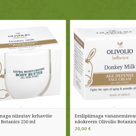
imaga niisutav kehavõie
Eeslipiimaga vananemisva
 Botanics 250 ml
näokreem Olivolio Botanics
20,00
€