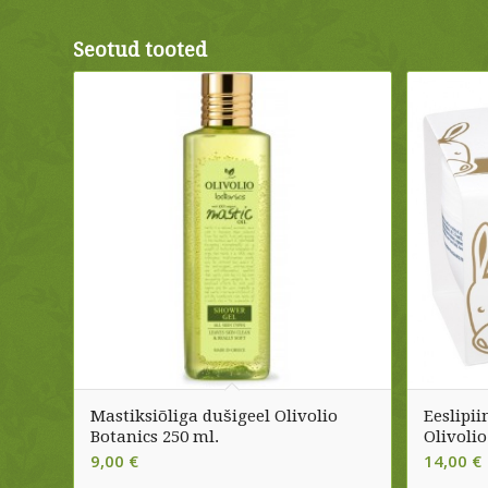
Seotud tooted
Mastiksiõliga dušigeel Olivolio
Eeslipi
Botanics 250 ml.
Olivolio
9,00
€
14,00
€