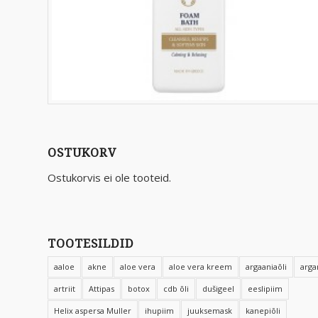
OSTUKORV
Ostukorvis ei ole tooteid.
TOOTESILDID
aaloe
akne
aloe vera
aloe vera kreem
argaaniaõli
arga
artriit
Attipas
botox
cdb õli
dušigeel
eeslipiim
Helix aspersa Muller
ihupiim
juuksemask
kanepiõli