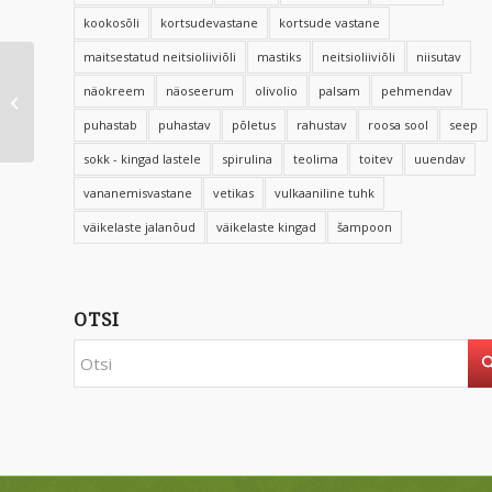
kookosõli
kortsudevastane
kortsude vastane
maitsestatud neitsioliiviõli
mastiks
neitsioliiviõli
niisutav
Eeslipiimaga käte- ja
näokreem
näoseerum
olivolio
palsam
pehmendav
küüntekreem Olivolio
Botanics 150 ml
puhastab
puhastav
põletus
rahustav
roosa sool
seep
sokk - kingad lastele
spirulina
teolima
toitev
uuendav
vananemisvastane
vetikas
vulkaaniline tuhk
väikelaste jalanõud
väikelaste kingad
šampoon
OTSI