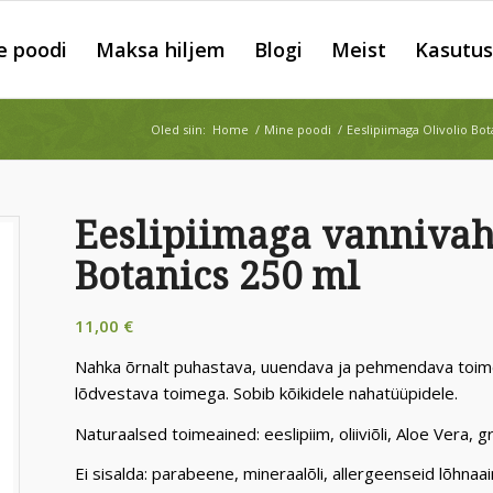
e poodi
Maksa hiljem
Blogi
Meist
Kasutus
Oled siin:
Home
/
Mine poodi
/
Eeslipiimaga Olivolio Bo
Eeslipiimaga vannivaht
Botanics 250 ml
11,00
€
Nahka õrnalt puhastava, uuendava ja pehmendava toim
lõdvestava toimega. Sobib kõikidele nahatüüpidele.
Naturaalsed toimeained: eeslipiim, oliiviõli, Aloe Vera, g
Ei sisalda: parabeene, mineraalõli, allergeenseid lõhnaai