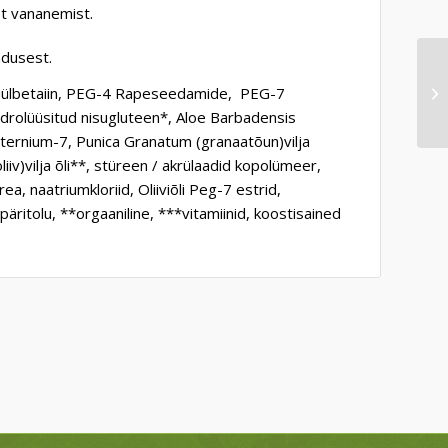
st vananemist.
ndusest.
opüülbetaiin, PEG-4 Rapeseedamide, PEG-7
hüdrolüüsitud nisugluteen*, Aloe Barbadensis
aternium-7, Punica Granatum (granaatõun)vilja
iv)vilja õli**, stüreen / akrülaadid kopolümeer,
a, naatriumkloriid, Oliiviõli Peg-7 estrid,
äritolu, **orgaaniline, ***vitamiinid, koostisained