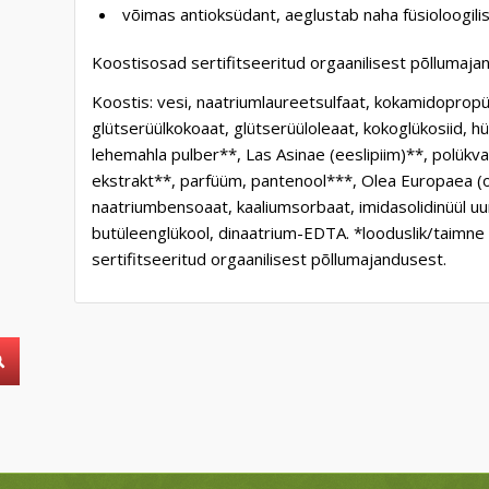
võimas antioksüdant, aeglustab naha füsioloogili
Koostisosad sertifitseeritud orgaanilisest põllumaja
Koostis: vesi, naatriumlaureetsulfaat, kokamidopr
glütserüülkokoaat, glütserüüloleaat, kokoglükosiid, 
lehemahla pulber**, Las Asinae (eeslipiim)**, polükv
ekstrakt**, parfüüm, pantenool***, Olea Europaea (oli
naatriumbensoaat, kaaliumsorbaat, imidasolidinüül uure
butüleenglükool, dinaatrium-EDTA. *looduslik/taimne p
sertifitseeritud orgaanilisest põllumajandusest.