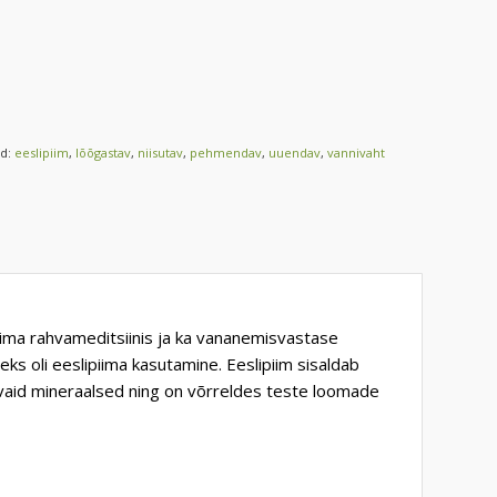
id:
eeslipiim
,
lõõgastav
,
niisutav
,
pehmendav
,
uuendav
,
vannivaht
piima rahvameditsiinis ja ka vananemisvastase
ks oli eeslipiima kasutamine. Eeslipiim sisaldab
inevaid mineraalsed ning on võrreldes teste loomade