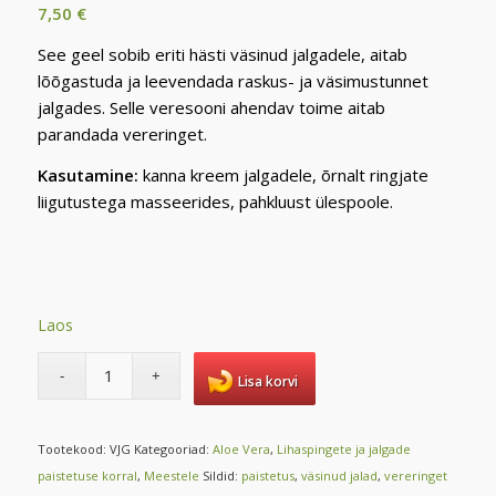
7,50
€
See geel sobib eriti hästi väsinud jalgadele, aitab
lõõgastuda ja leevendada raskus- ja väsimustunnet
jalgades. Selle veresooni ahendav toime aitab
parandada vereringet.
Kasutamine:
kanna kreem jalgadele, õrnalt ringjate
liigutustega masseerides, pahkluust ülespoole.
Laos
Lisa korvi
Tootekood:
VJG
Kategooriad:
Aloe Vera
,
Lihaspingete ja jalgade
paistetuse korral
,
Meestele
Sildid:
paistetus
,
väsinud jalad
,
vereringet