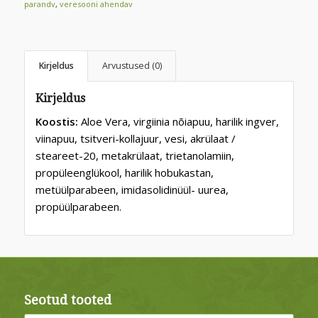
parandv
,
veresooni ahendav
Kirjeldus
Arvustused (0)
Kirjeldus
Koostis:
Aloe Vera, virgiinia nõiapuu, harilik ingver,
viinapuu, tsitveri-kollajuur, vesi, akrülaat /
steareet-20, metakrülaat, trietanolamiin,
propüleenglükool, harilik hobukastan,
metüülparabeen, imidasolidinüül- uurea,
propüülparabeen.
Seotud tooted