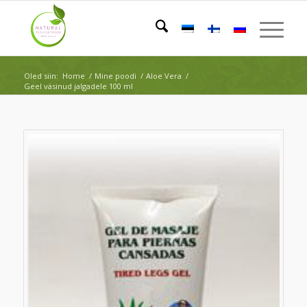
Oled siin:
Home
/
Mine poodi
/
Aloe Vera
/
Geel väsinud jalgadele 100 ml