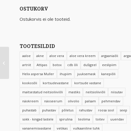
OSTUKORV
Ostukorvis ei ole tooteid.
TOOTESILDID
aaloe
akne
aloe vera
aloe vera kreem
argaaniaõli
arga
Olivolio All Night
kortsudevastane
artriit
Attipas
botox
cdb õli
dušigeel
eeslipiim
öökreem 50 ml
Helix aspersa Muller
ihupiim
juuksemask
kanepiõli
kookosõli
kortsudevastane
kortsude vastane
maitsestatud neitsioliiviõli
mastiks
neitsioliiviõli
niisutav
näokreem
näoseerum
olivolio
palsam
pehmendav
puhastab
puhastav
põletus
rahustav
roosa sool
seep
sokk - kingad lastele
spirulina
teolima
toitev
uuendav
vananemisvastane
vetikas
vulkaaniline tuhk