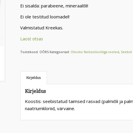
Ei sisalda: parabeene, mineraalõli!
Ei ole testitud loomadel!
Valmistatud Kreekas.
Laost otsas
Tootekood:
OÕRS
Kategooriad:
Olivolio Neitsioliiviõliga tooted
,
Seebid
Kirjeldus
Kirjeldus
Koostis: seebistatud taimsed rasvad (palmiõli ja palmitu
naatriumkloriid, värvaine.