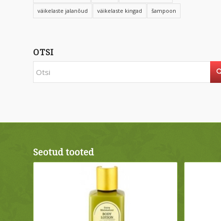
väikelaste jalanõud
väikelaste kingad
šampoon
OTSI
Seotud tooted