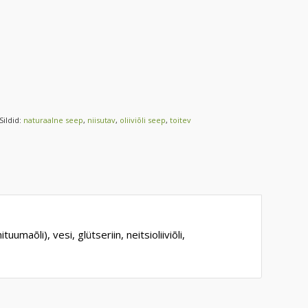
Sildid:
naturaalne seep
,
niisutav
,
oliiviõli seep
,
toitev
umaõli), vesi, glütseriin, neitsioliiviõli,