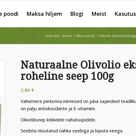
e poodi
Maksa hiljem
Blogi
Meist
Kasutus
Oled siin:
Home
/
Mine poodi
/
Olivolio Neitsioliiviõli
Naturaalne Olivolio eks
roheline seep 100g
2,80
€
Vahemere piirkonna inimesed on juba sajandeid teadlikud o
on palju antioksüdante ja E-vitamiini.
Oliiviõliseep kõikidele nahatüüpidele.
Seebita niisutatud nahka seebiga ja loputa veega.