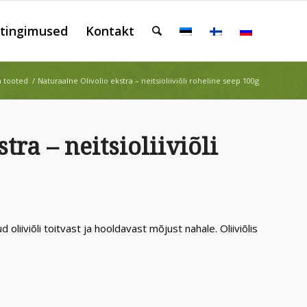
tingimused
Kontakt
ga tooted
/
Naturaalne Olivolio ekstra – neitsioliiviõli roheline seep 100g
tra – neitsioliiviõli
liiviõli toitvast ja hooldavast mõjust nahale. Oliiviõlis