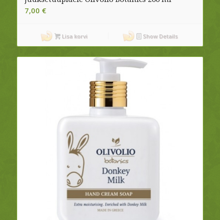
7,00
€
Lisa korvi
Show Details