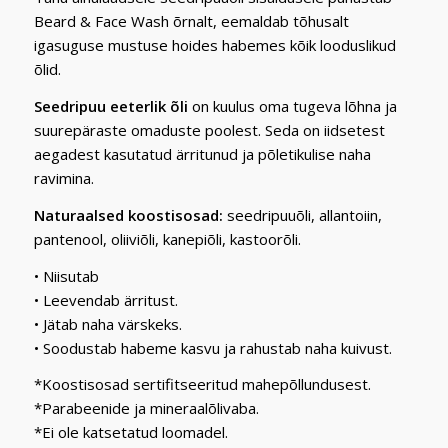
Beard & Face Wash õrnalt, eemaldab tõhusalt
igasuguse mustuse hoides habemes kõik looduslikud
õlid.
Seedripuu eeterlik õli
on kuulus oma tugeva lõhna ja
suurepäraste omaduste poolest. Seda on iidsetest
aegadest kasutatud ärritunud ja põletikulise naha
ravimina.
Naturaalsed koostisosad:
seedripuuõli, allantoiin,
pantenool, oliiviõli, kanepiõli, kastoorõli.
• Niisutab
• Leevendab ärritust.
• Jätab naha värskeks.
• Soodustab habeme kasvu ja rahustab naha kuivust.
*Koostisosad sertifitseeritud mahepõllundusest.
*Parabeenide ja mineraalõlivaba.
*Ei ole katsetatud loomadel.