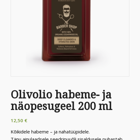
Olivolio habeme- ja
näopesugeel 200 ml
12,50
€
Kõikidele habeme – ja nahatüüpidele.
Tänu ainulaadsele seedripuuõli sisaldusele puhastab