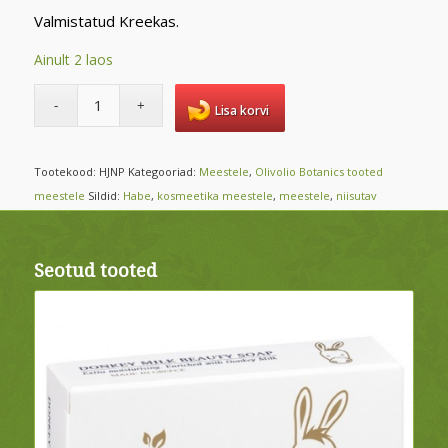
Valmistatud Kreekas.
Ainult 2 laos
Lisa korvi
Tootekood:
HJNP
Kategooriad:
Meestele
,
Olivolio Botanics tooted
meestele
Sildid:
Habe
,
kosmeetika meestele
,
meestele
,
niisutav
Seotud tooted