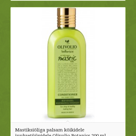
Mastiksiõliga palsam kõikidele
juuksetüüpidele Olivolio Botanics 200 ml