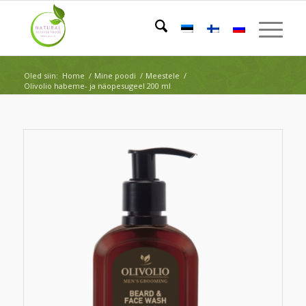
Oled siin:
Home
/
Mine poodi
/
Meestele
/
Olivolio habeme- ja näopesugeel 200 ml