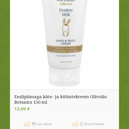
Eeslipiimaga käte- ja küüntekreem Olivolio
Botanics 150 ml
12,00
€
Loe edasi
Show Details