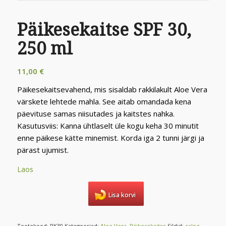
Päikesekaitse SPF 30,
250 ml
11,00
€
Päikesekaitsevahend, mis sisaldab rakkilakult Aloe Vera
värskete lehtede mahla. See aitab omandada kena
päevituse samas niisutades ja kaitstes nahka.
Kasutusviis: Kanna ühtlaselt üle kogu keha 30 minutit
enne päikese kätte minemist. Korda iga 2 tunni järgi ja
pärast ujumist.
Laos
Lisa korvi
Tootekood:
PK30
Kategooriad:
Aloe Vera
,
Päikesekaitse
Sildid:
aaloe
,