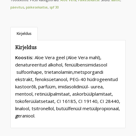
päevitus
,
päikesekaitse
,
spf 30
Kirjeldus
Kirjeldus
Koostis:
Aloe Vera geel (Aloe Vera mahl),
denatureeritud alkohol, fenüülbensimidasool
sulfoonhape, trietanolamiin,metsporgandi
ekstrakt, fenoksüetanool, PEG-40 hüdrogeenitud
kastoorõli, parfüüm, imidasolidinüül- uurea,
mentool, retinüülpalmitaat, askorbüülplamitaat,
tokoferüülatsetaat, CI 16185, CI 19140, CI 28440,
linalool, tsitronellol, butüülfenüül metüülpropionaal,
g
eraniool.