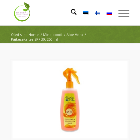
Oled siin:
Home
/
Mine poodi
/
Aloe Vera
/
Päikesekaitse SPF 30, 250 ml