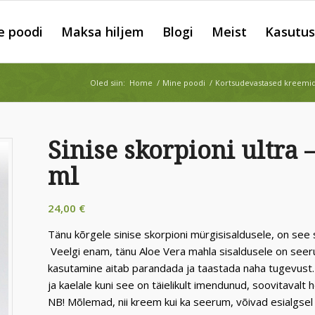
e poodi
Maksa hiljem
Blogi
Meist
Kasutus
Oled siin:
Home
/
Mine poodi
/
Kortsudevastased kreemid
Sinise skorpioni ultra
ml
24,00
€
Tänu kõrgele sinise skorpioni mürgisisaldusele, on se
Veelgi enam, tänu Aloe Vera mahla sisaldusele on seeru
kasutamine aitab parandada ja taastada naha tugevust
ja kaelale kuni see on täielikult imendunud, soovitavalt 
NB! Mõlemad, nii kreem kui ka seerum, võivad esialgsel k