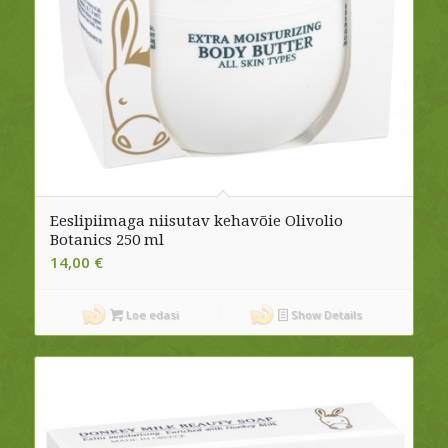
Eeslipiimaga niisutav kehavõie Olivolio
Botanics 250 ml
14,00
€
Loe edasi
Show Details