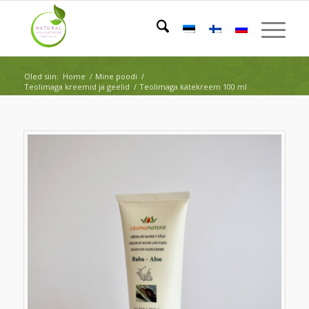
Oled siin:
Home
/
Mine poodi
/
Teolimaga kreemid ja geelid
/
Teolimaga kätekreem 100 ml