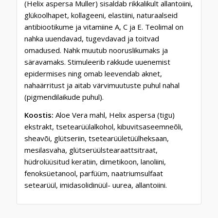
(Helix aspersa Muller) sisaldab rikkalikult allantoiini,
glükoolhapet, kollageeni, elastiini, naturaalseid
antibiootikume ja vitamiine A, C ja E. Teolimal on
nahka uuendavad, tugevdavad ja toitvad
omadused. Nahk muutub nooruslikumaks ja
säravamaks. Stimuleerib rakkude uuenemist
epidermises ning omab leevendab aknet,
nahaärritust ja aitab värvimuutuste puhul nahal
(pigmendilaikude puhul).
Koostis:
Aloe Vera mahl, Helix aspersa (tigu)
ekstrakt, tsetearüülalkohol, kibuvitsaseemneõli,
sheavõi, glütseriin, tsetearüületüülheksaan,
mesilasvaha, glütserüülstearaattsitraat,
hüdrolüüsitud keratiin, dimetikoon, lanoliini,
fenoksüetanool, parfüüm, naatriumsulfaat
setearüül, imidasolidinüül- uurea, allantoiini.