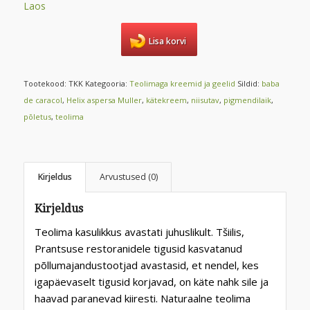
Laos
Lisa korvi
Tootekood:
TKK
Kategooria:
Teolimaga kreemid ja geelid
Sildid:
baba
de caracol
,
Helix aspersa Muller
,
kätekreem
,
niisutav
,
pigmendilaik
,
põletus
,
teolima
Kirjeldus
Arvustused (0)
Kirjeldus
Teolima kasulikkus avastati juhuslikult. Tšiilis,
Prantsuse restoranidele tigusid kasvatanud
põllumajandustootjad avastasid, et nendel, kes
igapäevaselt tigusid korjavad, on käte nahk sile ja
haavad paranevad kiiresti. Naturaalne teolima