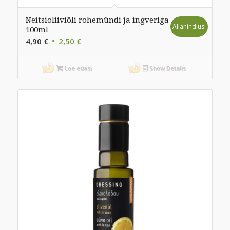
Neitsioliiviõli rohemündi ja ingveriga
Allahindlus!
100ml
Algne
Praegune
4,90
€
2,50
€
hind
hind
oli:
on:
Loe edasi
Show Details
4,90 €.
2,50 €.