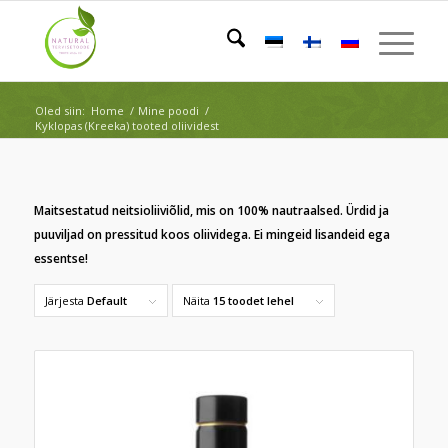
Oled siin:
Home
/
Mine poodi
/
Kyklopas (Kreeka) tooted oliividest
Maitsestatud neitsioliiviõlid, mis on 100% nautraalsed. Ürdid ja
puuviljad on pressitud koos oliividega. Ei mingeid lisandeid ega
essentse!
Järjesta
Default
Näita
15 toodet lehel