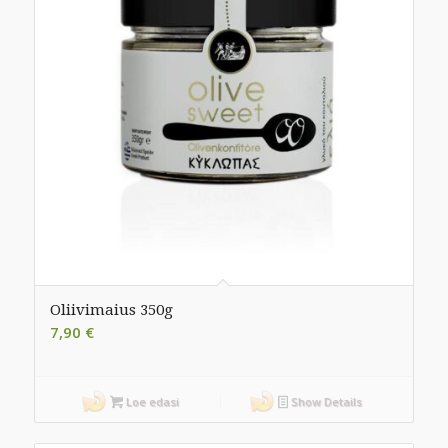
Oliivimaius 350g
7,90
€
Loe edasi
Show Details