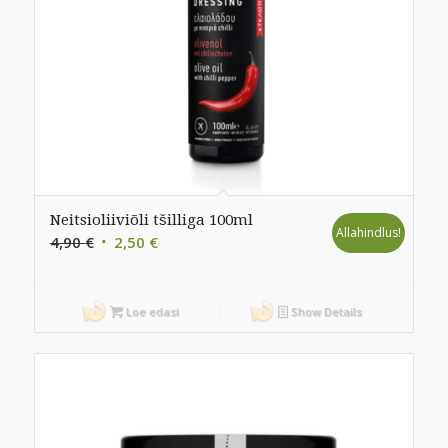
Neitsioliiviõli tšilliga 100ml
Allahindlus!
Algne
Praegune
4,90
€
2,50
€
hind
hind
oli:
on:
4,90 €.
2,50 €.
Loe edasi
Show Details