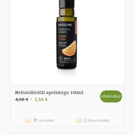
Neitsioliiviõli apelsiniga 100ml
Allahindlus!
Algne
Praegune
4,90
€
2,50
€
hind
hind
oli:
on:
4,90 €.
2,50 €.
Loe edasi
Show Details