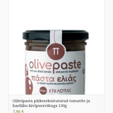
Oliivipasta päikesekuivatatud tomatite ja
hariliku kivipuravikuga 130g
7,90
€