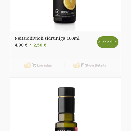
Neitsioliiviõli sidruniga 100ml
Allahindlus!
Algne
Praegune
4,90
€
2,50
€
hind
hind
oli:
on:
4,90 €.
2,50 €.
Loe edasi
Show Details