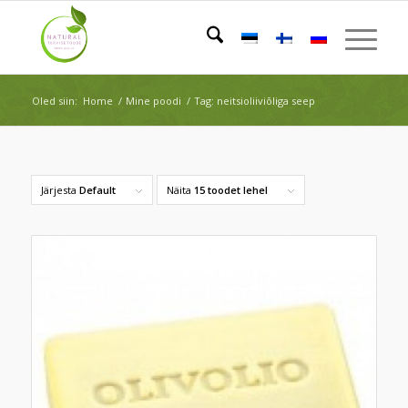
Oled siin:
Home
/
Mine poodi
/
Tag: neitsioliiviõliga seep
Järjesta
Default
Näita
15 toodet lehel