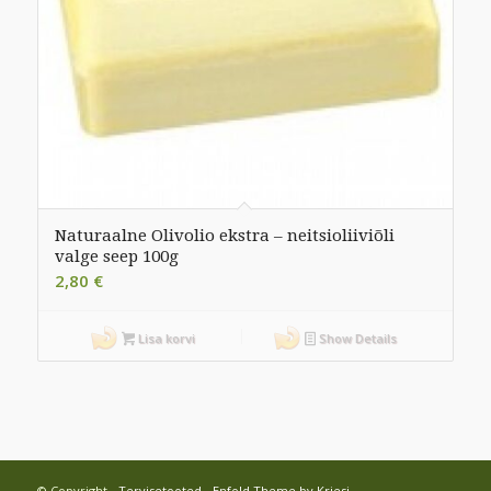
Naturaalne Olivolio ekstra – neitsioliiviõli
valge seep 100g
2,80
€
Lisa korvi
Show Details
© Copyright -
Tervisetooted
-
Enfold Theme by Kriesi