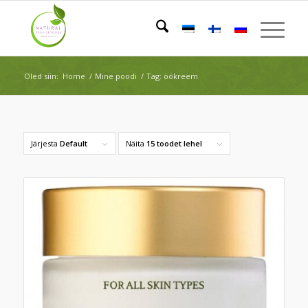
Oled siin:
Home
/
Mine poodi
/
Tag: öökreem
Järjesta
Default
Näita
15 toodet lehel