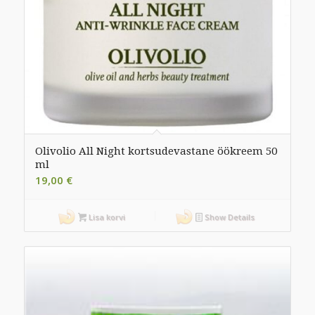
Olivolio All Night kortsudevastane öökreem 50
ml
19,00
€
Lisa korvi
Show Details