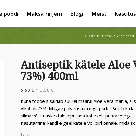
e poodi
Maksa hiljem
Blogi
Meist
Kasutus
Oled siin:
Home
/
Mine poodi
Antiseptik kätele Aloe
73%) 400ml
Algne
Praegune
5,50
€
3,50
€
hind
hind
Kuna toode sisaldab suurel määral Aloe Vera mahla, siis 
oli:
on:
Alkoholi 73%. Mugav pulverisaatoriga pudel. Sobib ka las
5,50 €.
3,50 €.
silma või limaskestale loputada koheselt puhta veega.
Kasutamine: kandke geel kätele või piirkonnale, mida soo
Laos