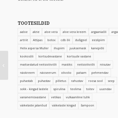
TOOTESILDID
aaloe
akne
aloe vera
aloe vera kreem
argaaniaõli
arga
artriit
Attipas
botox
cdb õli
dušigeel
eeslipiim
Helix aspersa Muller
ihupiim
juuksemask
kanepiõli
kookosõli
kortsudevastane
kortsude vastane
Kollageeni ilueliksiiri
maitsestatud neitsioliiviõli
mastiks
neitsioliiviõli
niisutav
pulber 165g
näokreem
näoseerum
olivolio
palsam
pehmendav
puhastab
puhastav
põletus
rahustav
roosa sool
seep
sokk - kingad lastele
spirulina
teolima
toitev
uuendav
vananemisvastane
vetikas
vulkaaniline tuhk
väikelaste jalanõud
väikelaste kingad
šampoon