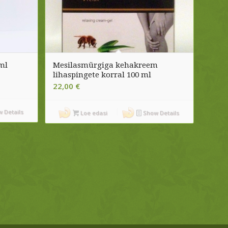
ml
Mesilasmürgiga kehakreem
lihaspingete korral 100 ml
22,00
€
 Details
Loe edasi
Show Details