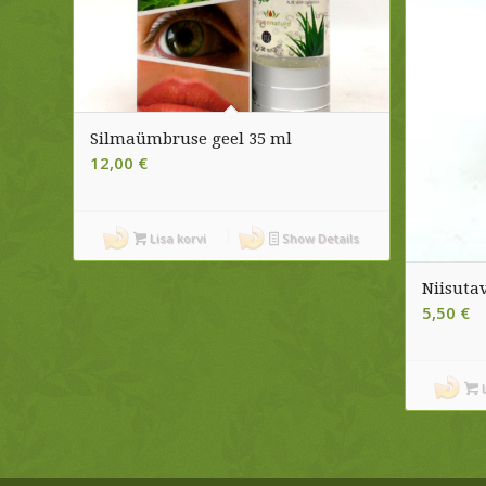
Silmaümbruse geel 35 ml
12,00
€
Lisa korvi
Show Details
Niisuta
5,50
€
L