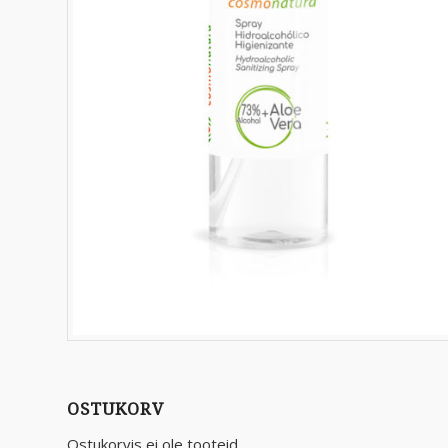
OSTUKORV
Ostukorvis ei ole tooteid.