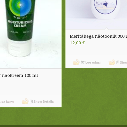
Meritähega näotoonik 300 
12,00
€
Loe edasi
Show
v näokreem 100 ml
isa korvi
Show Details