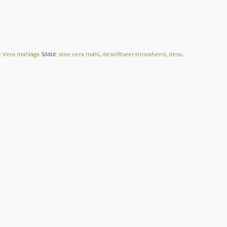
e Vera mahlaga
Sildid:
aloe vera mahl
,
desinfitseerimisvahend
,
deso
,