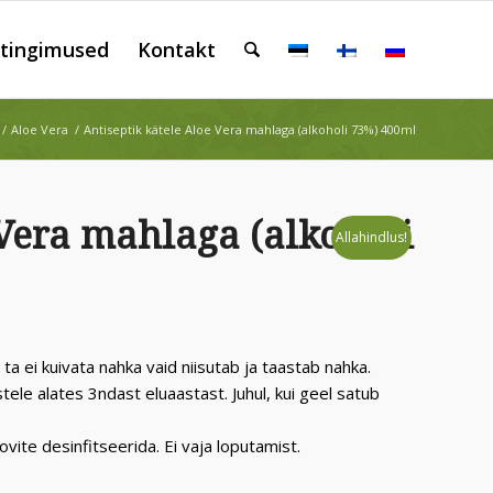
tingimused
Kontakt
/
Aloe Vera
/
Antiseptik kätele Aloe Vera mahlaga (alkoholi 73%) 400ml
 Vera mahlaga (alkoholi
Allahindlus!
ta ei kuivata nahka vaid niisutab ja taastab nahka.
tele alates 3ndast eluaastast. Juhul, kui geel satub
vite desinfitseerida. Ei vaja loputamist.