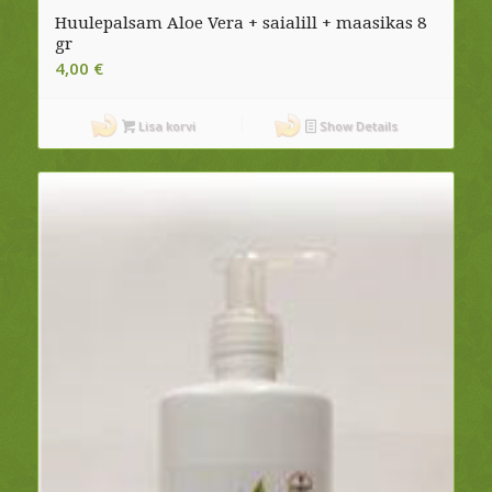
Huulepalsam Aloe Vera + saialill + maasikas 8
gr
4,00
€
Lisa korvi
Show Details