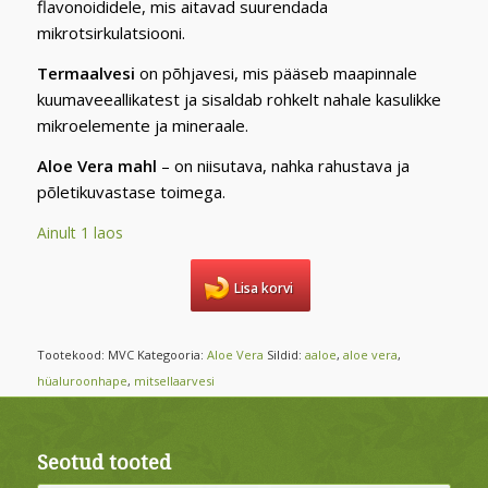
flavonoididele, mis aitavad suurendada
mikrotsirkulatsiooni.
Termaalvesi
on põhjavesi, mis pääseb maapinnale
kuumaveeallikatest ja sisaldab rohkelt nahale kasulikke
mikroelemente ja mineraale.
Aloe Vera mahl
– on niisutava, nahka rahustava ja
põletikuvastase toimega.
Ainult 1 laos
Lisa korvi
Tootekood:
MVC
Kategooria:
Aloe Vera
Sildid:
aaloe
,
aloe vera
,
hüaluroonhape
,
mitsellaarvesi
Seotud tooted