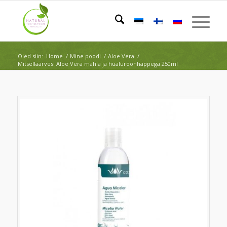
Oled siin:
Home
/
Mine poodi
/
Aloe Vera
/
Mitsellaarvesi Aloe Vera mahla ja hüaluroonhappega 250ml