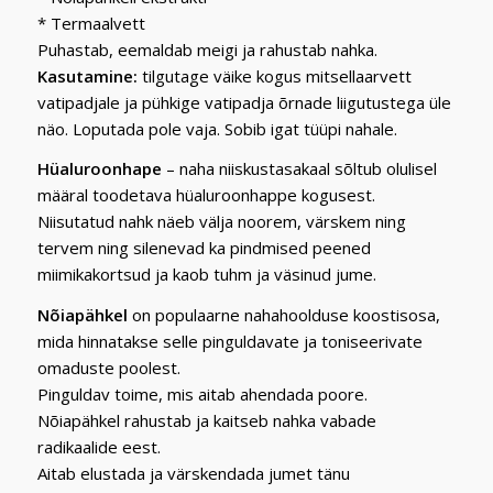
* Termaalvett
Puhastab, eemaldab meigi ja rahustab nahka.
Kasutamine:
tilgutage väike kogus mitsellaarvett
vatipadjale ja pühkige vatipadja õrnade liigutustega üle
näo. Loputada pole vaja. Sobib igat tüüpi nahale.
Hüaluroonhape
– naha niiskustasakaal sõltub olulisel
määral toodetava hüaluroonhappe kogusest.
Niisutatud nahk näeb välja noorem, värskem ning
tervem ning silenevad ka pindmised peened
miimikakortsud ja kaob tuhm ja väsinud jume.
Nõiapähkel
on populaarne nahahoolduse koostisosa,
mida hinnatakse selle pinguldavate ja toniseerivate
omaduste poolest.
Pinguldav toime, mis aitab ahendada poore.
Nõiapähkel rahustab ja kaitseb nahka vabade
radikaalide eest.
Aitab elustada ja värskendada jumet tänu