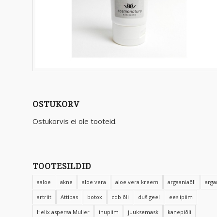
OSTUKORV
Ostukorvis ei ole tooteid.
TOOTESILDID
aaloe
akne
aloe vera
aloe vera kreem
argaaniaõli
arga
artriit
Attipas
botox
cdb õli
dušigeel
eeslipiim
Helix aspersa Muller
ihupiim
juuksemask
kanepiõli