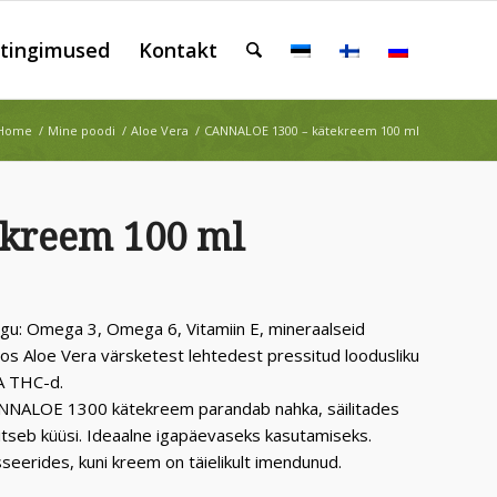
tingimused
Kontakt
Home
/
Mine poodi
/
Aloe Vera
/
CANNALOE 1300 – kätekreem 100 ml
kreem 100 ml
nagu: Omega 3, Omega 6, Vitamiin E, mineraalseid
os Aloe Vera värsketest lehtedest pressitud loodusliku
A THC-d.
. CANNALOE 1300 kätekreem parandab nahka, säilitades
itseb küüsi. Ideaalne igapäevaseks kasutamiseks.
seerides, kuni kreem on täielikult imendunud.