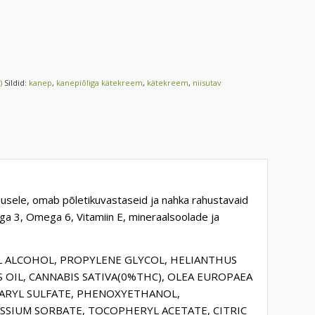
)
Sildid:
kanep
,
kanepiõliga kätekreem
,
kätekreem
,
niisutav
dusele, omab põletikuvastaseid ja nahka rahustavaid
ga 3, Omega 6, Vitamiin E, mineraalsoolade ja
RYL ALCOHOL, PROPYLENE GLYCOL, HELIANTHUS
S OIL, CANNABIS SATIVA(0%THC), OLEA EUROPAEA
ETEARYL SULFATE, PHENOXYETHANOL,
SSIUM SORBATE, TOCOPHERYL ACETATE, CITRIC