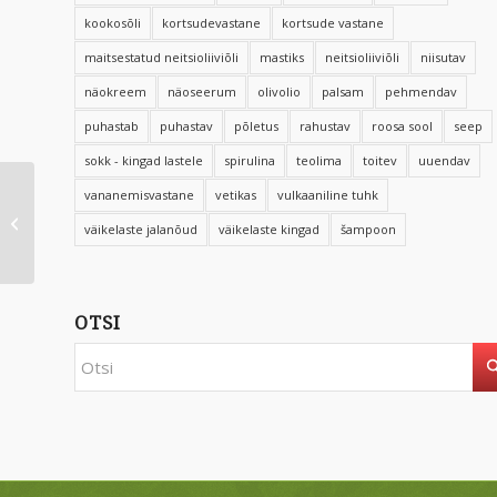
kookosõli
kortsudevastane
kortsude vastane
maitsestatud neitsioliiviõli
mastiks
neitsioliiviõli
niisutav
näokreem
näoseerum
olivolio
palsam
pehmendav
puhastab
puhastav
põletus
rahustav
roosa sool
seep
sokk - kingad lastele
spirulina
teolima
toitev
uuendav
vananemisvastane
vetikas
vulkaaniline tuhk
Sinise skorpioni
ekstratensor
väikelaste jalanõud
väikelaste kingad
šampoon
näokreem 100 ml
OTSI