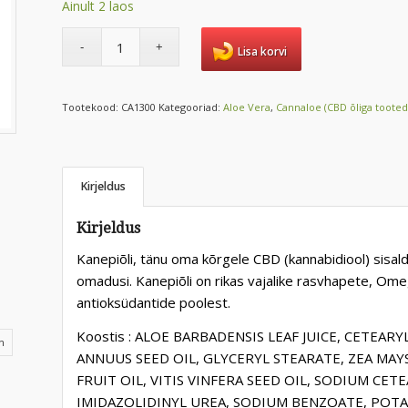
Ainult 2 laos
Lisa korvi
Tootekood:
CA1300
Kategooriad:
Aloe Vera
,
Cannaloe (CBD õliga tooted
Kirjeldus
Kirjeldus
Kanepiõli, tänu oma kõrgele CBD (kannabidiool) sisal
omadusi. Kanepiõli on rikas vajalike rasvhapete, Ome
antioksüdantide poolest.
Koostis : ALOE BARBADENSIS LEAF JUICE, CETEA
n
ANNUUS SEED OIL, GLYCERYL STEARATE, ZEA MAY
FRUIT OIL, VITIS VINFERA SEED OIL, SODIUM C
IMIDAZOLIDINYL UREA, SODIUM BENZOATE, POTA