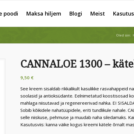
e poodi
Maksa hiljem
Blogi
Meist
Kasutus
Oled siin:
CANNALOE 1300 – käte
9,50
€
See kreem sisaldab rikkalikult kasulikke rasvahappeid 
soolasid ja antioksüdante. Eelnimetatud koostisosad ko
mahlaga niisutavad ja regenereerivad nahka. EI SISALD
Sobib kõikidele nahatüüpidele, eriti tundlikule nahale
selle niiskuse, pehmuse ja muudab naha siledamaks. Ka
Kasutusviis: kanna väike kogus kreemi kätele õrnalt mas